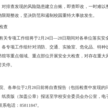
。对排查发现的风险隐患建立台账，即查即改，一时难以
动限期整改，坚决防范和遏制校园重特大事故发生。
检查
有关专项工作组将于
2
月
24
日—
28
日期间对各单位落实安
。各专项工作组针对消防、交通、实验室、危化品、特种
书馆等重点领域、重点部位开展安全大检查，对存在重大
时关停。
院、各单位于
2
月
28
日前将自查报告（包括检查中发现的
）
纸质版（加盖公章）报送至学校安全委员会办公室，电
联系电话：
85811847
。