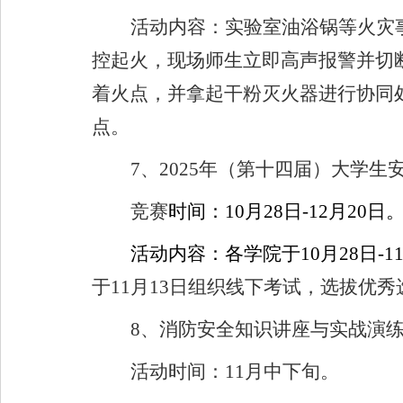
活动内容：实验室油浴锅等火灾
控起火，现场师生立即高声报警并切
着火点，并拿起干粉灭火器进行协同
点。
7
、
2025
年（第十四届）大学生
竞赛
时间：
10
月
28
日
-12
月
20
日
活动内容：各学院于
10
月
28
日
-1
于
11
月
13
日组织线下考试，选拔优秀
8
、消防安全知识讲座与实战演
活动时间：
11
月中下旬。