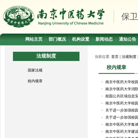
保卫
网站主页
部门概况
机构设置
新闻动态
通知公告
法规制度
当前位置:
首页
法规制度
校内规章
国家法规
校内规章
・
南京中医药大学校
・
南京中医药大学消
・
校园公共区域信息
・
南京中医药大学校
・
关于进一步加强校
・
关于进一步加强校
・
南京中医药大学集
・
南京中医药大学建